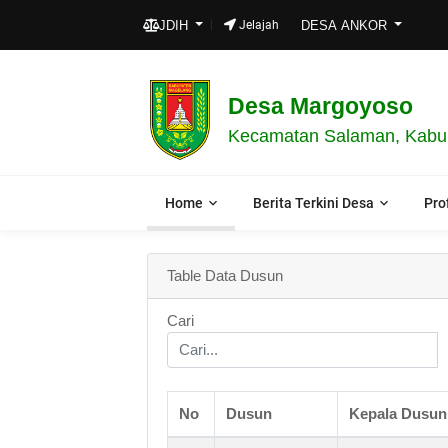
JDIH
Jelajah
DESA ANKOR
Desa Margoyoso
Kecamatan Salaman, Kabup
Home
Berita Terkini Desa
Prof
Table Data Dusun
Cari
No
Dusun
Kepala Dusun