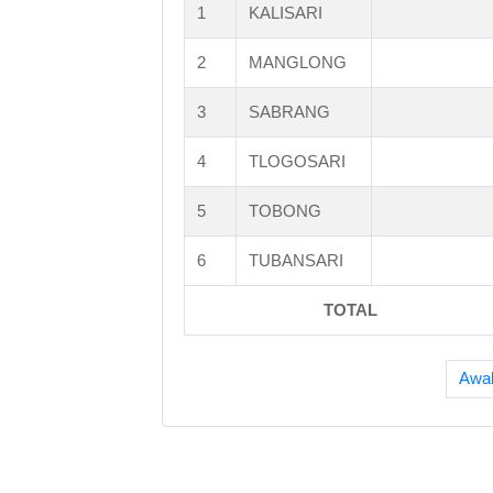
1
KALISARI
2
MANGLONG
3
SABRANG
4
TLOGOSARI
5
TOBONG
6
TUBANSARI
TOTAL
Awa