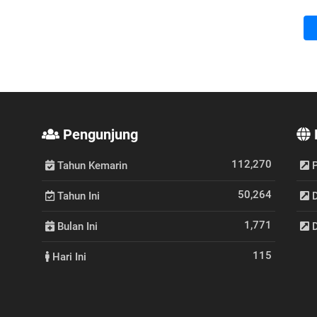
Pengunjung
112,270
Tahun Kemarin
P
50,264
Tahun Ini
D
1,771
Bulan Ini
D
115
Hari Ini