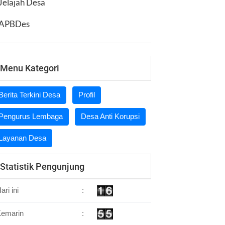
Jelajah Desa
APBDes
Menu Kategori
Berita Terkini Desa
Profil
Pengurus Lembaga
Desa Anti Korupsi
Layanan Desa
Statistik Pengunjung
ari ini
:
Kemarin
: