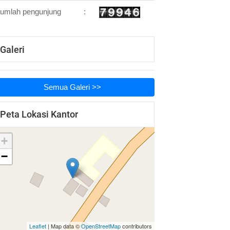
umlah pengunjung
:
Galeri
Semua Galeri >>
Peta Lokasi Kantor
+
−
Leaflet
| Map data ©
OpenStreetMap
contributors