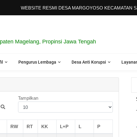
WEBSITE RESMI DESA MARGOYOSO KECAMATAN SAL
aten Magelang, Propinsi Jawa Tengah
il
Pengurus Lembaga
Desa Anti Korupsi
Layana
Tampilkan
RW
RT
KK
L+P
L
P