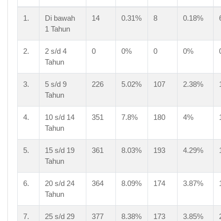
1.
Di bawah
14
0.31%
8
0.18%
1 Tahun
2.
2 s/d 4
0
0%
0
0%
Tahun
3.
5 s/d 9
226
5.02%
107
2.38%
Tahun
4.
10 s/d 14
351
7.8%
180
4%
Tahun
5.
15 s/d 19
361
8.03%
193
4.29%
Tahun
6.
20 s/d 24
364
8.09%
174
3.87%
Tahun
7.
25 s/d 29
377
8.38%
173
3.85%