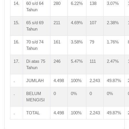
14.
60 s/d 64
280
6.22%
138
3.07%
Tahun
15.
65 s/d 69
211
4.69%
107
2.38%
Tahun
16.
70 s/d 74
161
3.58%
79
1.76%
Tahun
17.
Di atas 75
246
5.47%
111
2.47%
Tahun
.
JUMLAH
4.498
100%
2.243
49.87%
.
BELUM
0
0%
0
0%
MENGISI
.
TOTAL
4.498
100%
2.243
49.87%