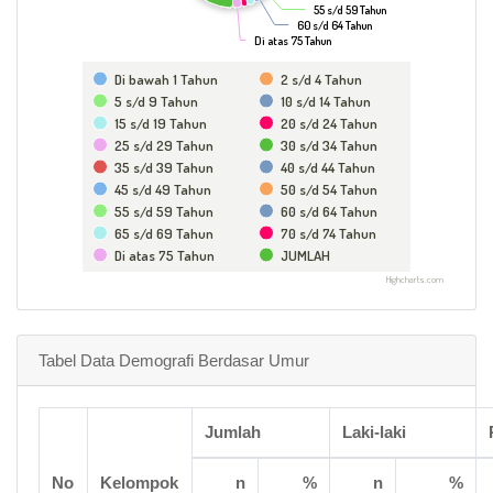
55 s/d 59 Tahun
55 s/d 59 Tahun
60 s/d 64 Tahun
60 s/d 64 Tahun
Di atas 75 Tahun
Di atas 75 Tahun
Di bawah 1 Tahun
2 s/d 4 Tahun
5 s/d 9 Tahun
10 s/d 14 Tahun
15 s/d 19 Tahun
20 s/d 24 Tahun
25 s/d 29 Tahun
30 s/d 34 Tahun
35 s/d 39 Tahun
40 s/d 44 Tahun
45 s/d 49 Tahun
50 s/d 54 Tahun
55 s/d 59 Tahun
60 s/d 64 Tahun
65 s/d 69 Tahun
70 s/d 74 Tahun
Di atas 75 Tahun
JUMLAH
Highcharts.com
Tabel Data Demografi Berdasar Umur
Jumlah
Laki-laki
No
Kelompok
n
%
n
%