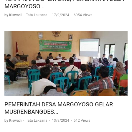
MARGOYOSO...
by Kiswadi
-
Tata Laksana
-
17/9/2024
-
6954 Views
PEMERINTAH DESA MARGOYOSO GELAR
MUSRENBANGDES...
by Kiswadi
-
Tata Laksana
-
13/9/2024
-
512 Views