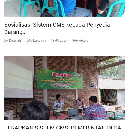
Sosialisasi Sistem CMS kepada Penyedia
Barang...
by Kiswadi
-
Tata Laksana
-
18/9/2024
-
566 Views
TERAPKAN SISTEM CMS, PEMERINTAH DESA