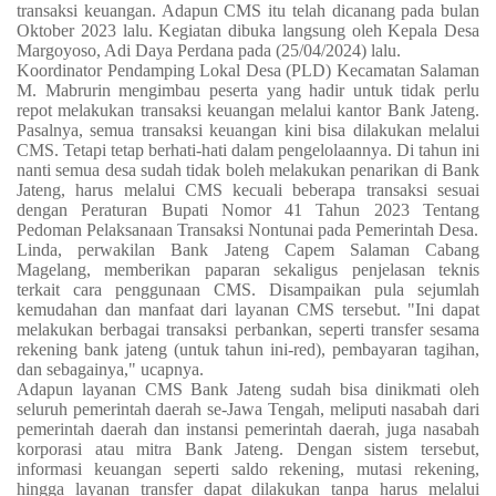
transaksi keuangan. Adapun CMS itu telah dicanang pada bulan
Oktober 2023 lalu. Kegiatan dibuka langsung oleh Kepala Desa
Margoyoso, Adi Daya Perdana pada (25/04/2024) lalu.
Koordinator Pendamping Lokal Desa (PLD) Kecamatan Salaman
M. Mabrurin mengimbau peserta yang hadir untuk tidak perlu
repot melakukan transaksi keuangan melalui kantor Bank Jateng.
Pasalnya, semua transaksi keuangan kini bisa dilakukan melalui
CMS. Tetapi tetap berhati-hati dalam pengelolaannya. Di tahun ini
nanti semua desa sudah tidak boleh melakukan penarikan di Bank
Jateng, harus melalui CMS kecuali beberapa transaksi sesuai
dengan Peraturan Bupati Nomor 41 Tahun 2023 Tentang
Pedoman Pelaksanaan Transaksi Nontunai pada Pemerintah Desa.
Linda, perwakilan Bank Jateng Capem Salaman Cabang
Magelang, memberikan paparan sekaligus penjelasan teknis
terkait cara penggunaan CMS. Disampaikan pula sejumlah
kemudahan dan manfaat dari layanan CMS tersebut. "Ini dapat
melakukan berbagai transaksi perbankan, seperti transfer sesama
rekening bank jateng (untuk tahun ini-red), pembayaran tagihan,
dan sebagainya," ucapnya.
Adapun layanan CMS Bank Jateng sudah bisa dinikmati oleh
seluruh pemerintah daerah se-Jawa Tengah, meliputi nasabah dari
pemerintah daerah dan instansi pemerintah daerah, juga nasabah
korporasi atau mitra Bank Jateng. Dengan sistem tersebut,
informasi keuangan seperti saldo rekening, mutasi rekening,
hingga layanan transfer dapat dilakukan tanpa harus melalui