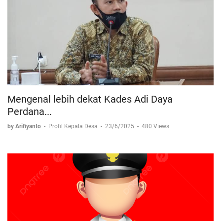
Mengenal lebih dekat Kades Adi Daya
Perdana...
by Arifiyanto
-
Profil Kepala Desa
-
23/6/2025
-
480 Views