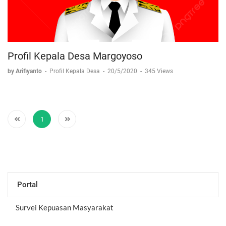
Profil Kepala Desa Margoyoso
by Arifiyanto
-
Profil Kepala Desa
-
20/5/2020
-
345 Views
1
Portal
Survei Kepuasan Masyarakat