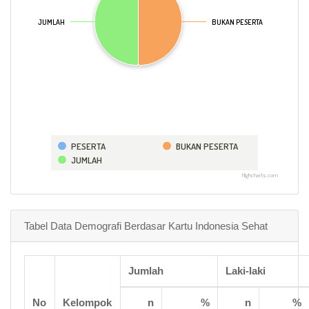
JUMLAH
JUMLAH
BUKAN PESERTA
BUKAN PESERTA
PESERTA
BUKAN PESERTA
JUMLAH
Highcharts.com
Tabel Data Demografi Berdasar Kartu Indonesia Sehat
Jumlah
Laki-laki
No
Kelompok
n
%
n
%