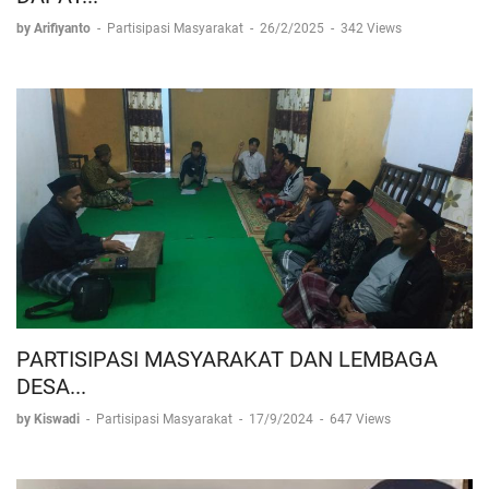
by Arifiyanto
-
Partisipasi Masyarakat
-
26/2/2025
-
342 Views
PARTISIPASI MASYARAKAT DAN LEMBAGA
DESA...
by Kiswadi
-
Partisipasi Masyarakat
-
17/9/2024
-
647 Views