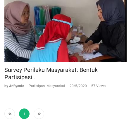
Survey Perilaku Masyarakat: Bentuk
Partisipasi...
by Arifiyanto
-
Partisipasi Masyarakat
-
20/5/2020
-
57 Views
1